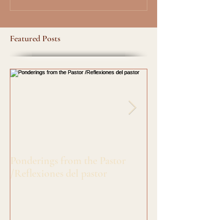
Featured Posts
Ponderings from the Pastor
Greetings from S
/Reflexiones del pastor
/Salado's de Siste