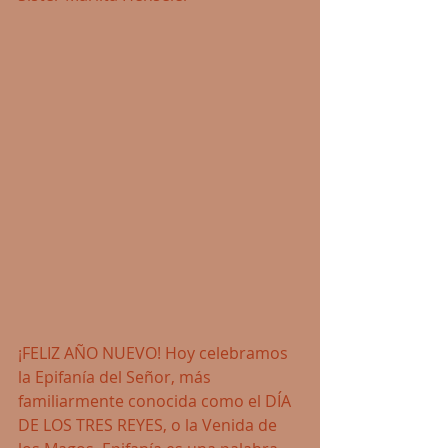
¡FELIZ AÑO NUEVO! Hoy celebramos 
la Epifanía del Señor, más 
familiarmente conocida como el DÍA 
DE LOS TRES REYES, o la Venida de 