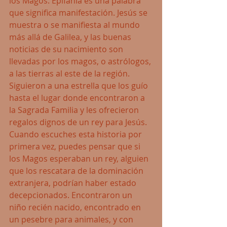
los Magos. Epifanía es una palabra 
que significa manifestación. Jesús se 
muestra o se manifiesta al mundo 
más allá de Galilea, y las buenas 
noticias de su nacimiento son 
llevadas por los magos, o astrólogos, 
a las tierras al este de la región. 
Siguieron a una estrella que los guío 
hasta el lugar donde encontraron a 
la Sagrada Familia y les ofrecieron 
regalos dignos de un rey para Jesús.
Cuando escuches esta historia por 
primera vez, puedes pensar que si 
los Magos esperaban un rey, alguien 
que los rescatara de la dominación 
extranjera, podrían haber estado 
decepcionados. Encontraron un 
niño recién nacido, encontrado en 
un pesebre para animales, y con 