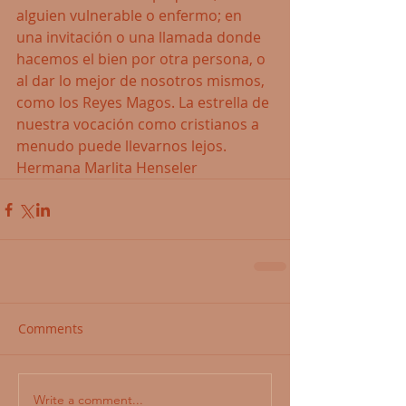
alguien vulnerable o enfermo; en 
una invitación o una llamada donde 
hacemos el bien por otra persona, o 
al dar lo mejor de nosotros mismos, 
como los Reyes Magos. La estrella de 
nuestra vocación como cristianos a 
menudo puede llevarnos lejos.
Hermana Marlita Henseler
Comments
Write a comment...