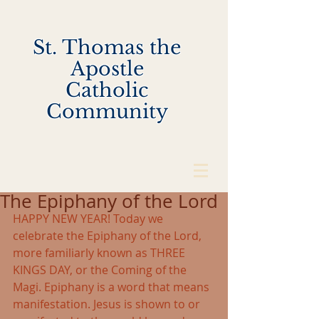
St. Thomas the
Apostle
Catholic
Community
The Epiphany of the Lord
HAPPY NEW YEAR! Today we 
celebrate the Epiphany of the Lord, 
more familiarly known as THREE 
KINGS DAY, or the Coming of the 
Magi. Epiphany is a word that means 
manifestation. Jesus is shown to or 