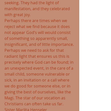
seeking. They had the light of 
manifestation, and they celebrated 
with great joy.
Perhaps there are times when we 
reject what we find because it does 
not appear God’s will would consist 
of something so apparently small, 
insignificant, and of little importance. 
Perhaps we need to ask for that 
radiant light that ensures us this is 
precisely where God can be found; in 
an unexpected event, in the care of a 
small child, someone vulnerable or 
sick, in an invitation or a call where 
we do good for someone else, or in 
giving the best of ourselves, like the 
Magi. The star of our vocation as 
Christians can often take us far. 
Sister Marlita Henseler