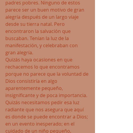
padres pobres. Ninguno de estos 
parece ser un buen motivo de gran 
alegría después de un largo viaje 
desde su tierra natal. Pero 
encontraron la salvación que 
buscaban. Tenían la luz de la 
manifestación, y celebraban con 
gran alegría.
Quizás haya ocasiones en que 
rechacemos lo que encontramos 
porque no parece que la voluntad de 
Dios consistiría en algo 
aparentemente pequeño, 
insignificante y de poca importancia. 
Quizás necesitamos pedir esa luz 
radiante que nos asegura que aquí 
es donde se puede encontrar a Dios; 
en un evento inesperado; en el 
cuidado de un niño pequeño, 