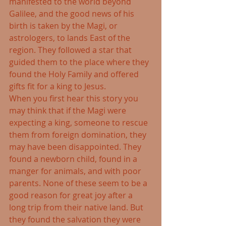
manifested to the world beyond 
Galilee, and the good news of his 
birth is taken by the Magi, or 
astrologers, to lands East of the 
region. They followed a star that 
guided them to the place where they 
found the Holy Family and offered 
gifts fit for a king to Jesus.
When you first hear this story you 
may think that if the Magi were 
expecting a king, someone to rescue 
them from foreign domination, they 
may have been disappointed. They 
found a newborn child, found in a 
manger for animals, and with poor 
parents. None of these seem to be a 
good reason for great joy after a 
long trip from their native land. But 
they found the salvation they were 