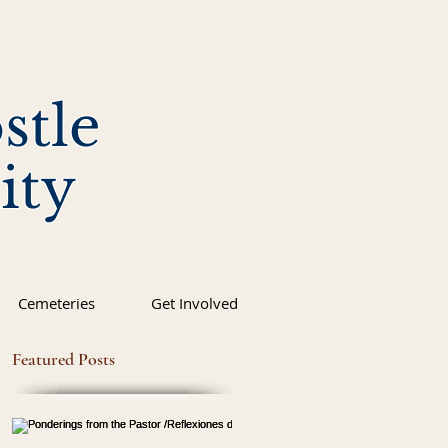
stle
ity
Cemeteries
Get Involved
Featured Posts