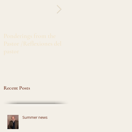
Ponderings from the
Greetings from Sister
Pastor /Reflexiones del
Marlita /Salado's de Siste
pastor
Marlita
Recent Posts
Summer news