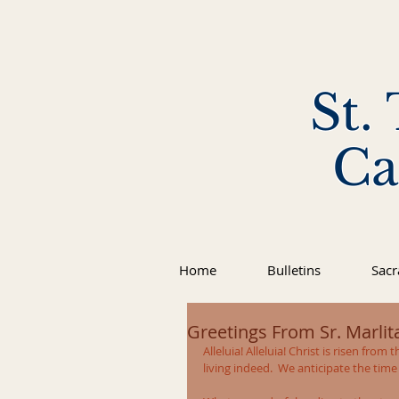
St.
Ca
Home
Bulletins
Sac
Greetings From Sr. Marlita
Alleluia! Alleluia! Christ is risen fro
living indeed.  We anticipate the time 