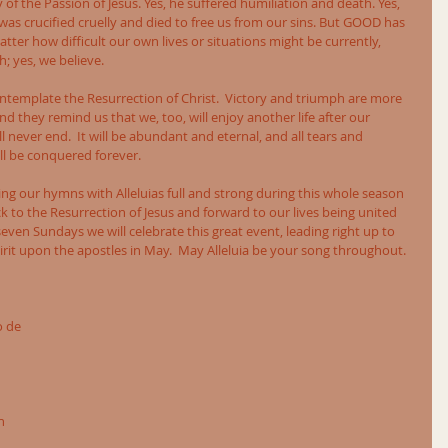
of the Passion of Jesus. Yes, he suffered humiliation and death. Yes, 
he was crucified cruelly and died to free us from our sins. But GOOD has 
ter how difficult our own lives or situations might be currently, 
; yes, we believe.
ntemplate the Resurrection of Christ.  Victory and triumph are more 
nd they remind us that we, too, will enjoy another life after our 
ll never end.  It will be abundant and eternal, and all tears and 
ill be conquered forever.
 sing our hymns with Alleluias full and strong during this whole season 
ck to the Resurrection of Jesus and forward to our lives being united 
even Sundays we will celebrate this great event, leading right up to 
irit upon the apostles in May.  May Alleluia be your song throughout.
o de 
n 