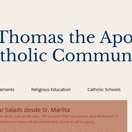
 Thomas the Apo
tholic Commun
raments
Religious Education
Catholic Schools
/ Salads desde Sr. Marlita
m the dead, just as he said.  We acclaim that our Savior and Redeemer is 
when our lives will be united with Christ in all his glory.