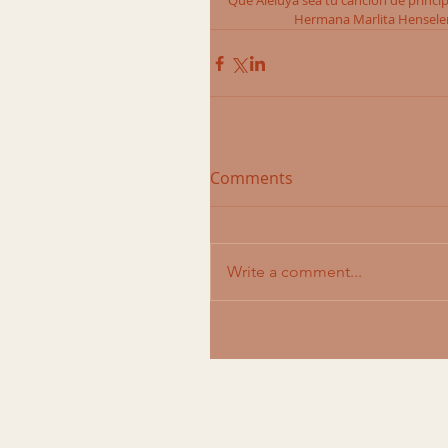
Que Aleluya sea tu canción de principi
                      Hermana Marlita Hensele
Comments
Write a comment...