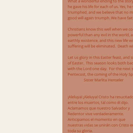
What a wonderful ending to the story 
he gave his life for each of us. Yes, 
triumphed, and we believe that no mat
good will again triumph. We have faith
Christians know this well when we co
powerful than any evil in the world, a
earthly existence, and this new life wi
suffering will be eliminated.  Death w
Let us glory in this Easter feast, and
of Easter.  This season looks both ba
with the Lord one day.  For the next s
Pentecost, the coming of the Holy Sp
                  Sister Marlita Henseler
¡Aleluya! ¡Aleluya! Cristo ha resucitad
entre los muertos, tal como él dijo. 
Aclamamos que nuestro Salvador y 
Redentor vive verdaderamente. 
Anticipamos el momento en que 
nuestras vidas se unirán con Cristo e
toda su gloria.