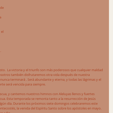
 de 
a 
el 
 
. 
to.  La victoria y el triunfo son más poderosos que cualquier maldad 
sotros también disfrutaremos otra vida después de nuestra 
 nunca terminará . Será abundante y eterna, y todas las lágrimas y el 
rte será vencida para siempre.
scua, y cantemos nuestros himnos con Aleluyas llenos y fuertes 
ua. Esta temporada se remonta tanto a la resurrección de Jesús 
lgún día. Durante los próximos siete domingos celebraremos este 
ntecostés, la venida del Espíritu Santo sobre los apóstoles en mayo. 