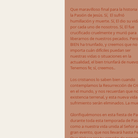
Que maravilloso final para la historia
la Pasión de Jesús. Sí,  El sufrió 
humillación y muerte. Sí, El dio su vid
por cada uno de nosotros. Sí, El fue 
crucificado cruelmente y murió para 
liberarnos de nuestros pecados. Pero 
BIEN ha triunfado, y creemos que no
importa cuán difíciles puedan ser 
nuestras vidas o situaciones en la 
actualidad, el bien triunfará de nuevo
Tenemos fe; sí, creemos..
Los cristianos lo saben bien cuando 
contemplamos la Resurrección de Cris
en el mundo, y nos recuerdan que no
existencia terrenal, y esta nueva vida
sufrimiento serán eliminados. La mue
Glorifiquémonos en esta fiesta de Pa
durante toda esta temporada de Pasc
como a nuestra vida unida al Señor a
gran evento, que nos llevará hasta Pe