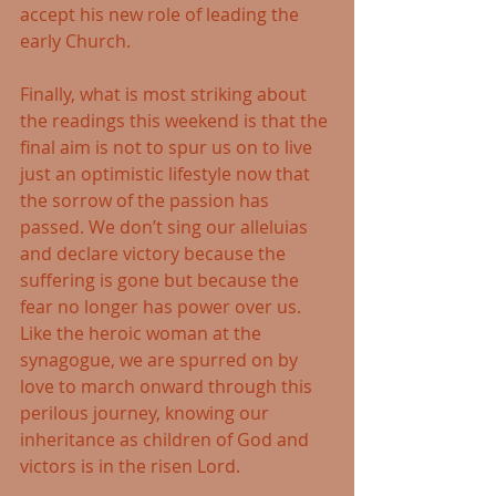
accept his new role of leading the 
early Church.
Finally, what is most striking about 
the readings this weekend is that the 
final aim is not to spur us on to live 
just an optimistic lifestyle now that 
the sorrow of the passion has 
passed. We don’t sing our alleluias 
and declare victory because the 
suffering is gone but because the 
fear no longer has power over us. 
Like the heroic woman at the 
synagogue, we are spurred on by 
love to march onward through this 
perilous journey, knowing our 
inheritance as children of God and 
victors is in the risen Lord.