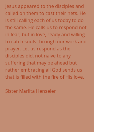
Jesus appeared to the disciples and 
called on them to cast their nets. He 
is still calling each of us today to do 
the same. He calls us to respond not 
in fear, but in love, ready and willing 
to catch souls through our work and 
prayer. Let us respond as the 
disciples did, not naive to any 
suffering that may be ahead but 
rather embracing all God sends us 
that is filled with the fire of His love.
Sister Marlita Henseler