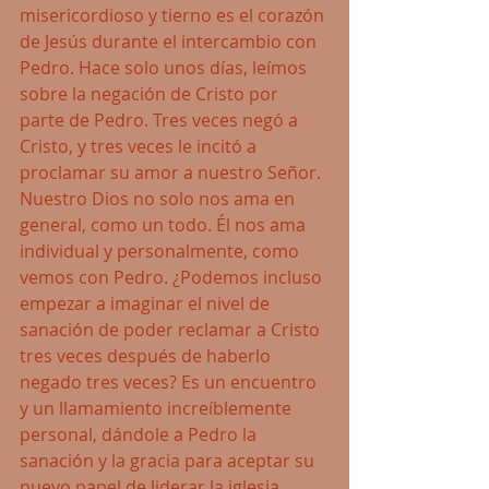
misericordioso y tierno es el corazón 
de Jesús durante el intercambio con 
Pedro. Hace solo unos días, leímos 
sobre la negación de Cristo por 
parte de Pedro. Tres veces negó a 
Cristo, y tres veces le incitó a 
proclamar su amor a nuestro Señor. 
Nuestro Dios no solo nos ama en 
general, como un todo. Él nos ama 
individual y personalmente, como 
vemos con Pedro. ¿Podemos incluso 
empezar a imaginar el nivel de 
sanación de poder reclamar a Cristo 
tres veces después de haberlo 
negado tres veces? Es un encuentro 
y un llamamiento increíblemente 
personal, dándole a Pedro la 
sanación y la gracia para aceptar su 
nuevo papel de liderar la iglesia 