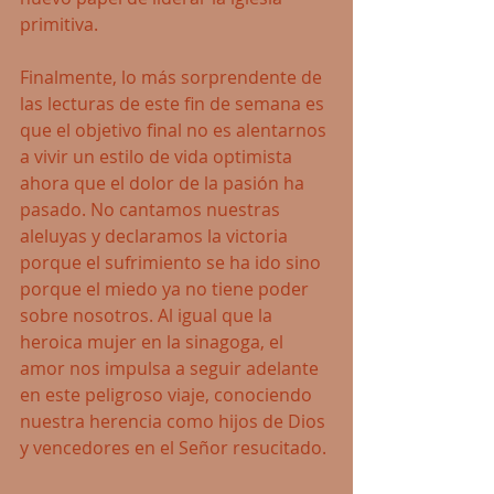
primitiva.
Finalmente, lo más sorprendente de 
las lecturas de este fin de semana es 
que el objetivo final no es alentarnos 
a vivir un estilo de vida optimista 
ahora que el dolor de la pasión ha 
pasado. No cantamos nuestras 
aleluyas y declaramos la victoria 
porque el sufrimiento se ha ido sino 
porque el miedo ya no tiene poder 
sobre nosotros. Al igual que la 
heroica mujer en la sinagoga, el 
amor nos impulsa a seguir adelante 
en este peligroso viaje, conociendo 
nuestra herencia como hijos de Dios 
y vencedores en el Señor resucitado.