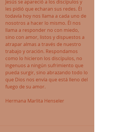
Jesús se apareció a los discípulos y 
les pidió que echaran sus redes. Él 
todavía hoy nos llama a cada uno de 
nosotros a hacer lo mismo. Él nos 
llama a responder no con miedo, 
sino con amor, listos y dispuestos a 
atrapar almas a través de nuestro 
trabajo y oración. Respondamos 
como lo hicieron los discípulos, no 
ingenuos a ningún sufrimiento que 
pueda surgir, sino abrazando todo lo 
que Dios nos envía que está lleno del 
fuego de su amor.
Hermana Marlita Henseler