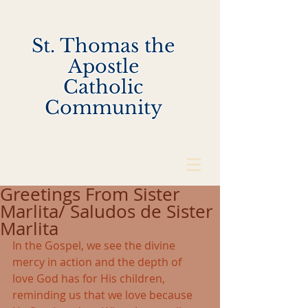
St. Thomas the
Apostle
Catholic
Community
Greetings From Sister
Marlita/ Saludos de Sister
Marlita
In the Gospel, we see the divine 
mercy in action and the depth of 
love God has for His children, 
reminding us that we love because 