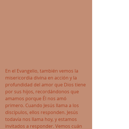
En el Evangelio, también vemos la 
misericordia divina en acción y la 
profundidad del amor que Dios tiene 
por sus hijos, recordándonos que 
amamos porque Él nos amó 
primero. Cuando Jesús llama a los 
discípulos, ellos responden. Jesús 
todavía nos llama hoy, y estamos 
invitados a responder. Vemos cuán 