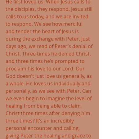
He first loved us. When Jesus calls to 
the disciples, they respond. Jesus still 
calls to us today, and we are invited 
to respond. We see how merciful 
and tender the heart of Jesus is 
during the exchange with Peter. Just 
days ago, we read of Peter’s denial of 
Christ. Three times he denied Christ, 
and three times he’s prompted to 
proclaim his love to our Lord. Our 
God doesn’t just love us generally, as 
a whole. He loves us individually and 
personally, as we see with Peter. Can 
we even begin to imagine the level of 
healing from being able to claim 
Christ three times after denying him 
three times? It’s an incredibly 
personal encounter and calling, 
giving Peter the healing and grace to 