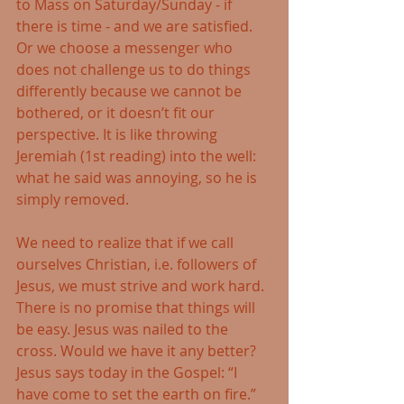
to Mass on Saturday/Sunday - if 
there is time - and we are satisfied. 
Or we choose a messenger who 
does not challenge us to do things 
differently because we cannot be 
bothered, or it doesn’t fit our 
perspective. It is like throwing 
Jeremiah (1st reading) into the well: 
what he said was annoying, so he is 
simply removed.
We need to realize that if we call 
ourselves Christian, i.e. followers of 
Jesus, we must strive and work hard. 
There is no promise that things will 
be easy. Jesus was nailed to the 
cross. Would we have it any better? 
Jesus says today in the Gospel: “I 
have come to set the earth on fire.” 