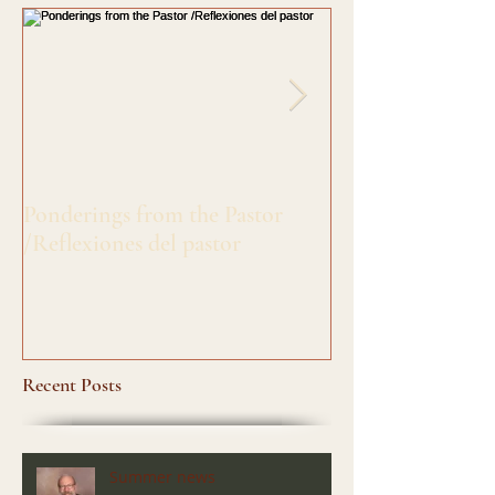
Ponderings from the Pastor
Greetings from S
/Reflexiones del pastor
/Salado's de Siste
Recent Posts
Summer news