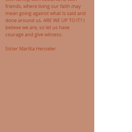
friends, where living our faith may 
mean going against what is said and 
done around us. ARE WE UP TO IT? I 
believe we are, so let us have 
courage and give witness.
Sister Marlita Henseler