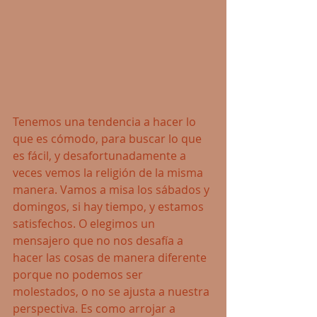
Tenemos una tendencia a hacer lo 
que es cómodo, para buscar lo que 
es fácil, y desafortunadamente a 
veces vemos la religión de la misma 
manera. Vamos a misa los sábados y 
domingos, si hay tiempo, y estamos 
satisfechos. O elegimos un 
mensajero que no nos desafía a 
hacer las cosas de manera diferente 
porque no podemos ser 
molestados, o no se ajusta a nuestra 
perspectiva. Es como arrojar a 