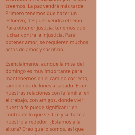
creemos. La paz vendrá más tarde. 
Primero tenemos que hacer un 
esfuerzo; después vendrá el reino. 
Para obtener justicia, tenemos que 
luchar contra la injusticia. Para 
obtener amor, se requieren muchos 
actos de amor y sacrificio.
Esencialmente, aunque la misa del 
domingo es muy importante para 
mantenernos en el camino correcto, 
también es de lunes a sábado. Es en 
nuestras relaciones con la familia, en 
el trabajo, con amigos, donde vivir 
nuestra fe puede significar ir en 
contra de lo que se dice y se hace a 
nuestro alrededor. ¿Estamos a la 
altura? Creo que lo somos, así que 