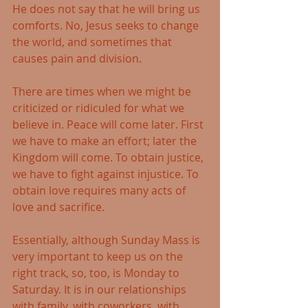
He does not say that he will bring us 
comforts. No, Jesus seeks to change 
the world, and sometimes that 
causes pain and division.
There are times when we might be 
criticized or ridiculed for what we 
believe in. Peace will come later. First 
we have to make an effort; later the 
Kingdom will come. To obtain justice, 
we have to fight against injustice. To 
obtain love requires many acts of 
love and sacrifice.
Essentially, although Sunday Mass is 
very important to keep us on the 
right track, so, too, is Monday to 
Saturday. It is in our relationships 
with family, with coworkers, with 