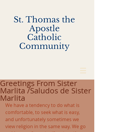
St. Thomas the
Apostle
Catholic
Community
Greetings From Sister
Marlita /Saludos de Sister
Marlita
We have a tendency to do what is 
comfortable, to seek what is easy, 
and unfortunately sometimes we 
view religion in the same way. We go 