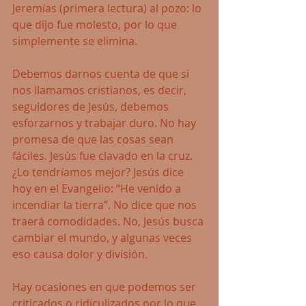
Jeremías (primera lectura) al pozo: lo 
que dijo fue molesto, por lo que 
simplemente se elimina.
Debemos darnos cuenta de que si 
nos llamamos cristianos, es decir, 
seguidores de Jesús, debemos 
esforzarnos y trabajar duro. No hay 
promesa de que las cosas sean 
fáciles. Jesús fue clavado en la cruz. 
¿Lo tendríamos mejor? Jesús dice 
hoy en el Evangelio: “He venido a 
incendiar la tierra”. No dice que nos 
traerá comodidades. No, Jesús busca 
cambiar el mundo, y algunas veces 
eso causa dolor y división.
Hay ocasiones en que podemos ser 
criticados o ridiculizados por lo que 