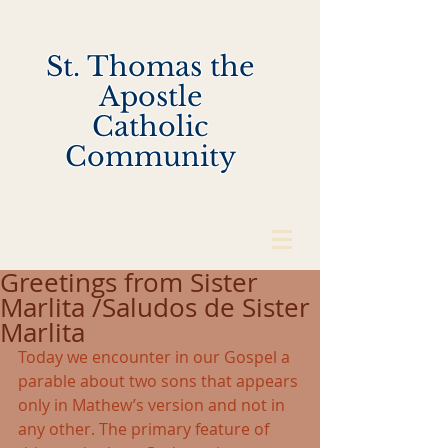
St. Thomas the
Apostle
Catholic
Community
Greetings from Sister
Marlita /Saludos de Sister
Marlita
Today we encounter in our Gospel a 
parable about two sons that appears 
only in Mathew’s version and not in 
any other. The primary feature of 