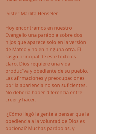
 Sister Marlita Henseler 
Hoy encontramos en nuestro 
Evangelio una parábola sobre dos 
hijos que aparece solo en la versión 
de Mateo y no en ninguna otra. El 
rasgo principal de este texto es 
claro. Dios requiere una vida 
produc"va y obediente de su pueblo. 
Las afirmaciones y preocupaciones 
por la apariencia no son suficientes. 
No debería haber diferencia entre 
creer y hacer.
 ¿Cómo llegó la gente a pensar que la 
obediencia a la voluntad de Dios es 
opcional? Muchas parábolas, y 