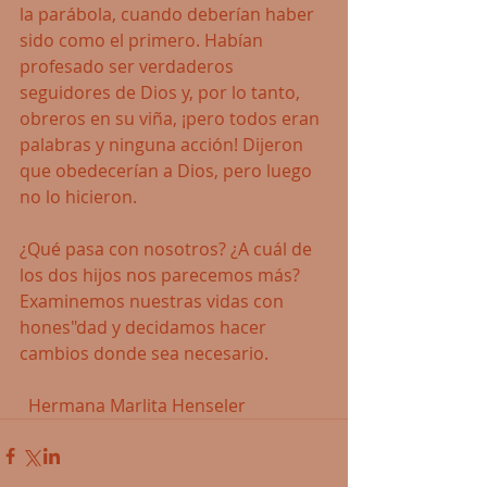
la parábola, cuando deberían haber 
sido como el primero. Habían 
profesado ser verdaderos 
seguidores de Dios y, por lo tanto, 
obreros en su viña, ¡pero todos eran 
palabras y ninguna acción! Dijeron 
que obedecerían a Dios, pero luego 
no lo hicieron. 
¿Qué pasa con nosotros? ¿A cuál de 
los dos hijos nos parecemos más? 
Examinemos nuestras vidas con 
hones"dad y decidamos hacer 
cambios donde sea necesario.
  Hermana Marlita Henseler