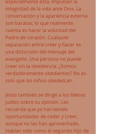
especialmente esta, impulsan la 
integridad de la vida ante Dios. La 
conversación y la apariencia externa 
son baratas; lo que realmente 
cuenta es hacer la voluntad del 
Padre de corazón. Cualquier 
separación entre creer y hacer es 
una distorsión del mensaje del 
evangelio. Una persona no puede 
creer sin la obediencia. ¿Somos 
verdaderamente obedientes? No es 
solo que los niños obedezcan. 
Jesús también se dirige a los líderes 
judíos sobre su opinión. Les 
recuerda que ya han tenido 
oportunidades de ceder y creer, 
aunque no las han aprovechado. 
Habían sido como el segundo hijo de 