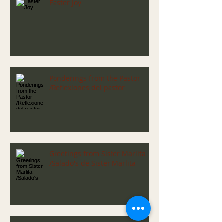
Easter Joy
Ponderings from the Pastor
/Reflexiones del pastor
Greetings from Sister Marlita
/Salado's de Sister Marlita