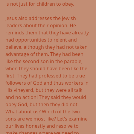
is not just for children to obey. 
Jesus also addresses the Jewish 
leaders about their opinion. He 
reminds them that they have already 
had opportunities to relent and 
believe, although they had not taken 
advantage of them. They had been 
like the second son in the parable, 
when they should have been like the 
first. They had professed to be true 
followers of God and thus workers in 
His vineyard, but they were all talk 
and no action! They said they would 
obey God, but then they did not. 
What about us? Which of the two 
sons are we most like? Let’s examine 
our lives honestly and resolve to 
make changes where we need to.