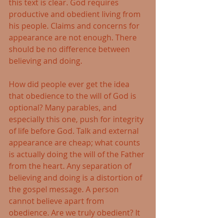
this text is clear. God requires 
productive and obedient living from 
his people. Claims and concerns for 
appearance are not enough. There 
should be no difference between 
believing and doing. 
How did people ever get the idea 
that obedience to the will of God is 
optional? Many parables, and 
especially this one, push for integrity 
of life before God. Talk and external 
appearance are cheap; what counts 
is actually doing the will of the Father 
from the heart. Any separation of 
believing and doing is a distortion of 
the gospel message. A person 
cannot believe apart from 
obedience. Are we truly obedient? It 